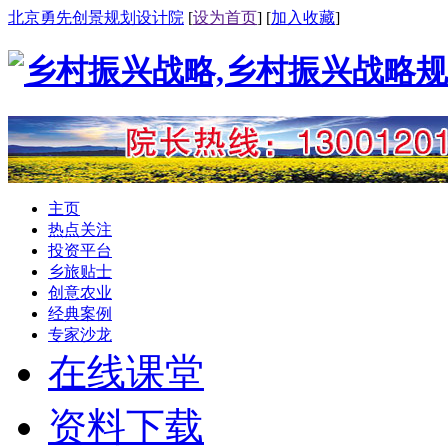
北京勇先创景规划设计院
[
设为首页
] [
加入收藏
]
主页
热点关注
投资平台
乡旅贴士
创意农业
经典案例
专家沙龙
在线课堂
资料下载