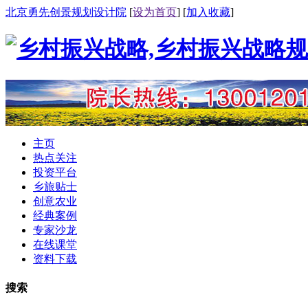
北京勇先创景规划设计院
[
设为首页
] [
加入收藏
]
主页
热点关注
投资平台
乡旅贴士
创意农业
经典案例
专家沙龙
在线课堂
资料下载
搜索