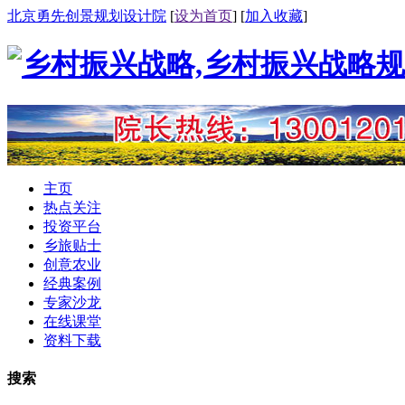
北京勇先创景规划设计院
[
设为首页
] [
加入收藏
]
主页
热点关注
投资平台
乡旅贴士
创意农业
经典案例
专家沙龙
在线课堂
资料下载
搜索