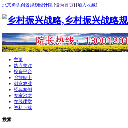
北京勇先创景规划设计院
[
设为首页
] [
加入收藏
]
主页
热点关注
投资平台
乡旅贴士
创意农业
经典案例
专家沙龙
在线课堂
资料下载
搜索